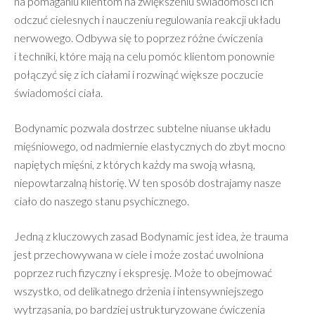
na pomaganiu klientom na zwiększeniu świadomości ich
odczuć cielesnych i nauczeniu regulowania reakcji układu
nerwowego. Odbywa się to poprzez różne ćwiczenia
i techniki, które mają na celu pomóc klientom ponownie
połączyć się z ich ciałami i rozwinąć większe poczucie
świadomości ciała.
Bodynamic pozwala dostrzec subtelne niuanse układu
mięśniowego, od nadmiernie elastycznych do zbyt mocno
napiętych mięśni, z których każdy ma swoją własną,
niepowtarzalną historię. W ten sposób dostrajamy nasze
ciało do naszego stanu psychicznego.
Jedną z kluczowych zasad Bodynamic jest idea, że trauma
jest przechowywana w ciele i może zostać uwolniona
poprzez ruch fizyczny i ekspresję. Może to obejmować
wszystko, od delikatnego drżenia i intensywniejszego
wytrząsania, po bardziej ustrukturyzowane ćwiczenia