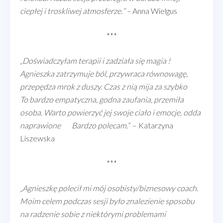
ciepłej i troskliwej atmosferze
.
” –
Anna Wielgus
***
„Doświadczyłam terapii i zadziała się magia !
Agnieszka zatrzymuje ból, przywraca równowagę,
przepędza mrok z duszy. Czas z nią mija za szybko
To bardzo empatyczna, godna zaufania, przemiła
osoba. Warto powierzyć jej swoje ciało i emocje, odda
naprawione
Bardzo polecam.”
– Katarzyna
Liszewska
***
„Agnieszkę polecił mi mój osobisty/biznesowy coach.
Moim celem podczas sesji było znalezienie sposobu
na radzenie sobie z niektórymi problemami