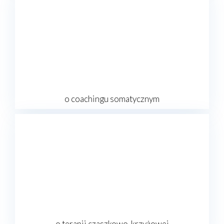
o coachingu somatycznym
o terapii czaszkowo-krzyżowej