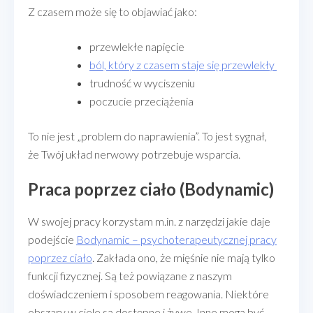
Z czasem może się to objawiać jako:
przewlekłe napięcie
ból, który z czasem staje się przewlekły
trudność w wyciszeniu
poczucie przeciążenia
To nie jest „problem do naprawienia”. To jest sygnał,
że Twój układ nerwowy potrzebuje wsparcia.
Praca poprzez ciało (Bodynamic)
W swojej pracy korzystam m.in. z narzędzi jakie daje
podejście
Bodynamic – psychoterapeutycznej pracy
poprzez ciało
. Zakłada ono, że mięśnie nie mają tylko
funkcji fizycznej. Są też powiązane z naszym
doświadczeniem i sposobem reagowania. Niektóre
obszary w ciele są dostępne i żywe. Inne mogą być