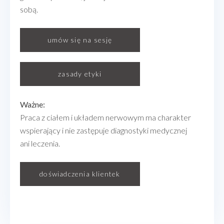
sobą.
umów się na sesję
zasady etyki
Ważne:
Praca z ciałem i układem nerwowym ma charakter
wspierający i nie zastępuje diagnostyki medycznej
ani leczenia.
doświadczenia klientek