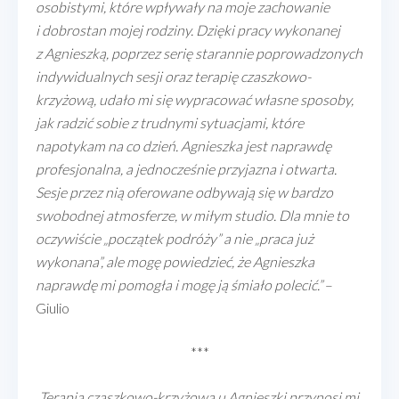
osobistymi, które wpływały na moje zachowanie
i dobrostan mojej rodziny. Dzięki pracy wykonanej
z Agnieszką, poprzez serię starannie poprowadzonych
indywidualnych sesji oraz terapię czaszkowo-
krzyżową, udało mi się wypracować własne sposoby,
jak radzić sobie z trudnymi sytuacjami, które
napotykam na co dzień. Agnieszka jest naprawdę
profesjonalna, a jednocześnie przyjazna i otwarta.
Sesje przez nią oferowane odbywają się w bardzo
swobodnej atmosferze, w miłym studio. Dla mnie to
oczywiście „początek podróży” a nie „praca już
wykonana”, ale mogę powiedzieć, że Agnieszka
naprawdę mi pomogła i mogę ją śmiało polecić.”
–
Giulio
***
„Terapia czaszkowo-krzyżowa u Agnieszki przynosi mi