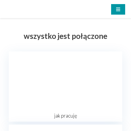
Skip
to
content
explore self
Pracownia Coachingu Somatycznego
wszystko jest połączone
jak pracuję