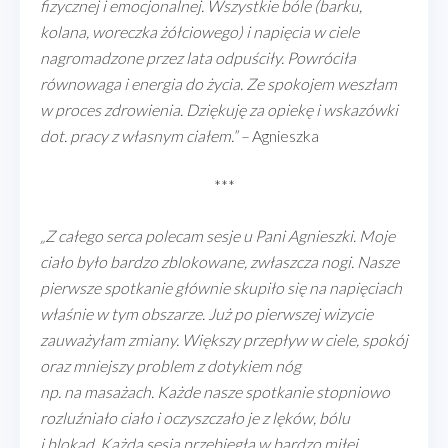
fizycznej i emocjonalnej. Wszystkie bóle (barku,
kolana, woreczka żółciowego) i napięcia w ciele
nagromadzone przez lata odpuściły. Powróciła
równowaga i energia do życia. Ze spokojem weszłam
w proces zdrowienia. Dziękuję za opiekę i wskazówki
dot. pracy z własnym ciałem.” –
Agnieszka
***
„
Z całego serca polecam sesje u Pani Agnieszki. Moje
ciało było bardzo zblokowane, zwłaszcza nogi. Nasze
pierwsze spotkanie głównie skupiło się na napięciach
właśnie w tym obszarze. Już po pierwszej wizycie
zauważyłam zmiany. Większy przepływ w ciele, spokój
oraz mniejszy problem z dotykiem nóg
np. na masażach. Każde nasze spotkanie stopniowo
rozluźniało ciało i oczyszczało je z lęków, bólu
i blokad. Każda sesja przebiegła w bardzo miłej,