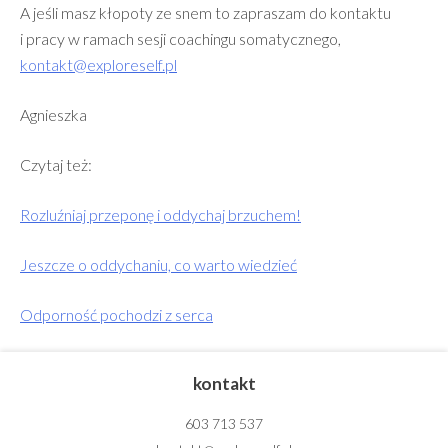
A jeśli masz kłopoty ze snem to zapraszam do kontaktu
i pracy w ramach sesji coachingu somatycznego,
kontakt@exploreself.pl
Agnieszka
Czytaj też:
Rozluźniaj przeponę i oddychaj brzuchem!
Jeszcze o oddychaniu, co warto wiedzieć
Odporność pochodzi z serca
kontakt
603 713 537