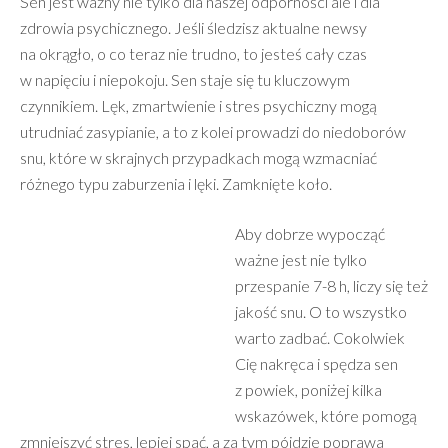
Sen jest ważny nie tylko dla naszej odporności ale i dla
zdrowia psychicznego. Jeśli śledzisz aktualne newsy
na okrągło, o co teraz nie trudno, to jesteś cały czas
w napięciu i niepokoju. Sen staje się tu kluczowym
czynnikiem. Lęk, zmartwienie i stres psychiczny mogą
utrudniać zasypianie, a to z kolei prowadzi do niedoborów
snu, które w skrajnych przypadkach mogą wzmacniać
różnego typu zaburzenia i lęki. Zamknięte koło.
Aby dobrze wypocząć
ważne jest nie tylko
przespanie 7-8 h, liczy się też
jakość snu. O to wszystko
warto zadbać. Cokolwiek
Cię nakręca i spędza sen
z powiek, poniżej kilka
wskazówek, które pomogą
zmniejszyć stres, lepiej spać, a za tym pójdzie poprawa