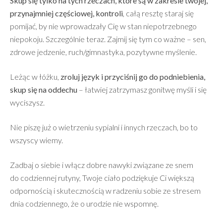
Skup się tylko na tych rzeczach, które są w zakresie twojej,
przynajmniej częściowej, kontroli
, całą resztę staraj się
pomijać, by nie wprowadzały Cię w stan niepotrzebnego
niepokoju. Szczególnie teraz. Zajmij się tym co ważne – sen,
zdrowe jedzenie, ruch/gimnastyka, pozytywne myślenie.
Leżąc w łóżku,
zroluj język i przyciśnij go do podniebienia,
skup się na oddechu
– łatwiej zatrzymasz gonitwę myśli i się
wyciszysz.
Nie piszę już o wietrzeniu sypialni i innych rzeczach, bo to
wszyscy wiemy.
Zadbaj o siebie i włącz dobre nawyki związane ze snem
do codziennej rutyny, Twoje ciało podziękuje Ci większą
odpornością i skutecznością w radzeniu sobie ze stresem
dnia codziennego, że o urodzie nie wspomnę.