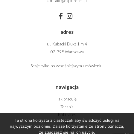
kontakt@exploreself.pl
adres
ul. Kabacki Dukt 1 m 4
02-798 Warszawa
Sesje tylko po wcześniejszym umówieniu.
nawigacja
jak pracuję
Terapia
Ból i stres
Ta strona korzysta z ciasteczek aby świadczyć usługi na
O mnie
najwyższym poziomie. Dalsze korzystanie ze strony oznacza,
Blog
że zgadzasz się na ich użycie.